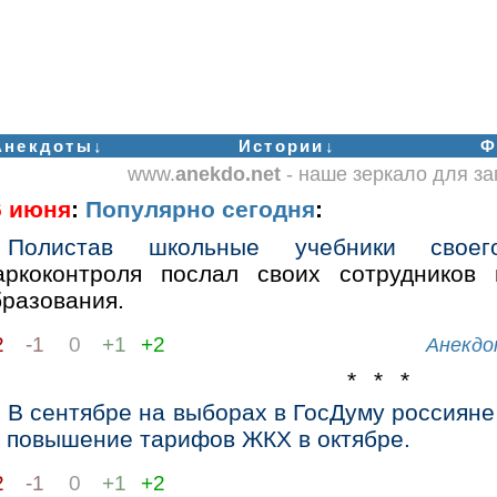
Анекдоты↓
Истории↓
Ф
www.
anekdo.net
- наше зеркало для з
6 июня
:
Популярно сегодня
:
Полистав школьные учебники своег
аркоконтроля послал своих сотрудников 
бразования.
2
-1
0
+1
+2
Анекдо
* * *
В сентябре на выборах в ГосДуму россиян
а повышение тарифов ЖКХ в октябре.
2
-1
0
+1
+2