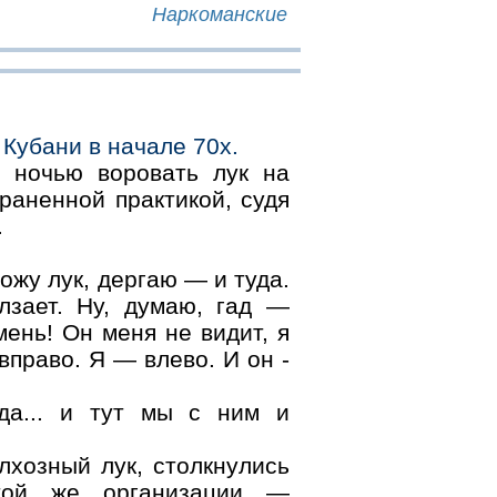
Наркоманские
 Кубани в начале 70х.
я ночью воровать лук на
раненной практикой, судя
.
ожу лук, дергаю — и туда.
лзает. Ну, думаю, гад —
ень! Он меня не видит, я
вправо. Я — влево. И он -
юда... и тут мы с ним и
лхозный лук, столкнулись
той же организации —