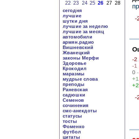
22
23
24
25
26
27
28
п
сегодня
лучшие
-
шутки дня
лучшие за неделю
лучшие за месяц
автомобили
армян.радио
Вишневский
О
Жванецкий
законы Мерфи
-2
Здоровье
-1
Крокодил
0
-
маразмы
+1
мудрые слова
преподы
+2
Раневская
садюшки
-
Семенов
сочинения
смс-анекдоты
статусы
тосты
Фоменко
футбол
цитаты