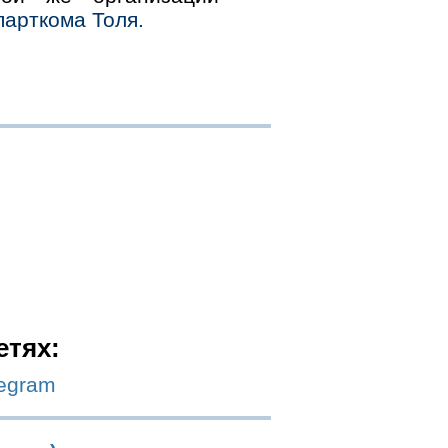
парткома Толя.
етях:
legram