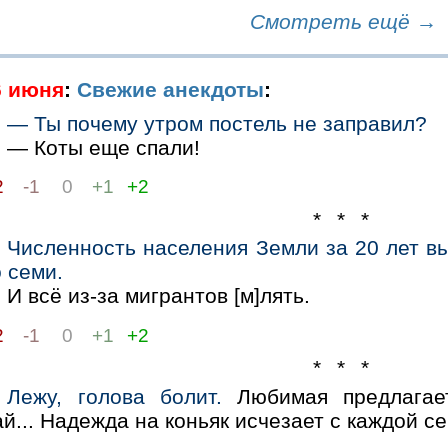
Смотреть ещё →
6 июня
:
Свежие анекдоты
:
— Ты почему утром постель не заправил?
— Коты еще спали!
2
-1
0
+1
+2
* * *
Численность населения Земли за 20 лет в
 семи.
И всё из-за мигрантов [м]лять.
2
-1
0
+1
+2
* * *
Лежу, голова болит.
Любимая предлагает
й... Надежда на коньяк исчезает с каждой се