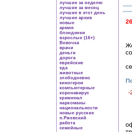
лучшие за неделю
лучшие за месяц
лучшие в этот день
лучшие архив
2
новые
армия
блондинки
взрослые (16+)
Вовочка
Ж
врачи
со
деньги
дорога
еврейские
с
еда
животные
злободневно
По
киногерои
компьютерные
-
коронавирус
криминал
наркоманы
национальности
новые русские
п.Ржевский
работа
о
семейные
т