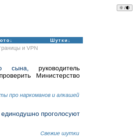
🌞 /🌒
ото↓
Шутки↓
аграницы и VPN
о сына,
руководитель
проверить Министерство
ты про наркоманов и алкашей
е единодушно проголосуют
Свежие шутки