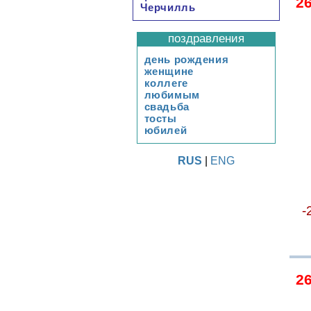
2
Черчилль
поздравления
день рождения
женщине
коллеге
любимым
свадьба
тосты
юбилей
RUS
|
ENG
-
2