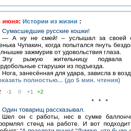
6 июня
:
Истории из жизни
:
Сумасшедшие русские кошки!
— А ну не смей! – услышал за своей с
енька Чупакин, когда попытался пнуть безд
лнышке зажмурив от удовольствия глаза.
Эту рыжую жительницу подвала и
ердобольные старушки из подъезда.
Нога, занесённая для удара, зависла в возд
казать полностью... (до 5 мин. чтения)
2
-1
0
+1
+2
* * *
Один товарищ рассказывал.
Шел он с работы, нес в сумке баллонч
формлял стенд на работе. И вот подходит
ребует:
"А позолоти ручку! "Думаю, что было д