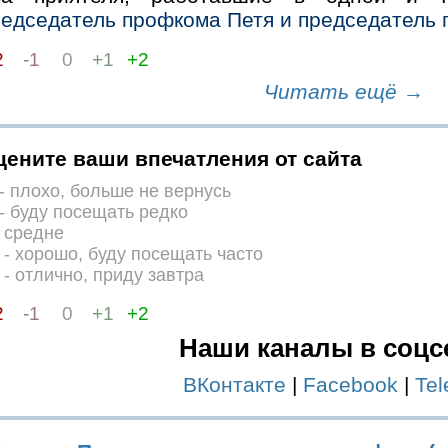
редседатель профкома Петя и председатель 
2
-1
0
+1
+2
Читать ещё →
цените ваши впечатления от сайта
- плохо, больше не вернусь
- буду посещать редко
 средне
- хорошо, буду посещать часто
- отлично, приду завтра
2
-1
0
+1
+2
Наши каналы в соцс
ВКонтакте
|
Facebook
|
Te