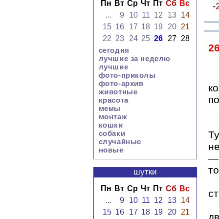
Пн
Вт
Ср
Чт
Пт
Сб
Вс
-
...
9
10
11
12
13
14
15
16
17
18
19
20
21
22
23
24
25
26
27
28
2
сегодня
лучшие за неделю
лучшие
фото-приколы
фото-архив
к
животные
по
красота
мемы
монтаж
кошки
Т
собаки
случайные
не
новые
— 
то
шутки
Пн
Вт
Ср
Чт
Пт
Сб
Вс
ст
...
9
10
11
12
13
14
15
16
17
18
19
20
21
д