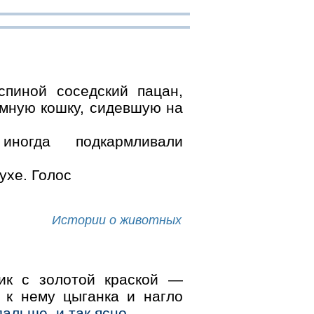
пиной соседский пацан,
омную кошку, сидевшую на
ногда подкармливали
ухе. Голос
Истории о животных
ик с золотой краской —
 к нему цыганка и нагло
альше, и так ясно...