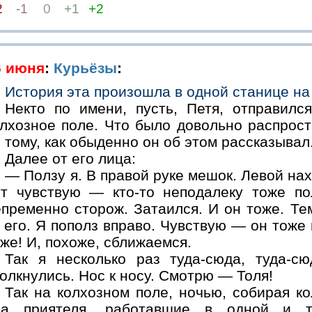
2
-1
0
+1
+2
6 июня
:
Курьёзы
:
История эта произошла в одной станице на
Некто по имени, пусть, Петя, отправилс
олхозное поле. Что было довольно распрост
 тому, как обыденно он об этом рассказывал
Далее от его лица:
— Ползу я. В правой руке мешок. Левой нах
ут чувствую — кто-то неподалеку тоже по
пременно сторож. Затаился. И он тоже. Тем
его. Я пополз вправо. Чувствую — он тоже 
же! И, похоже, сближаемся.
Так я несколько раз туда-сюда, туда-с
олкнулись. Нос к носу. Смотрю — Толя!
Так на колхозном поле, ночью, собирая ко
ва приятеля, работавшие в одной и 