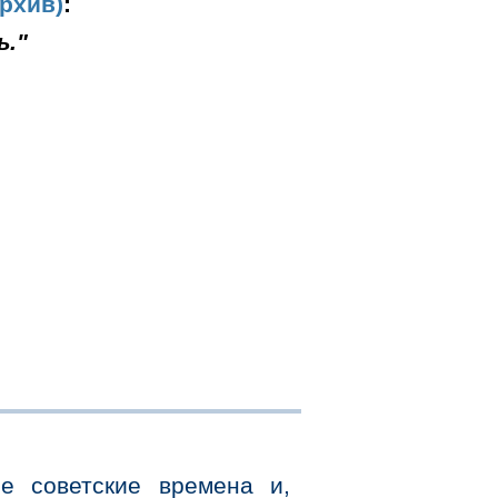
рхив)
:
ь."
е советские времена и,