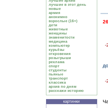
лучшие архив
лучшие в этот день
новые
армия
анонимно
2
взрослые (16+)
дети
животные
женщины
знаменитости
медицина
-
компьютер
курьёзы
откровения
розыгрыши
реклама
до
спорт
студенты
пьяные
транспорт
-
классика
архив по дням
расскажи историю
Ча
картинки