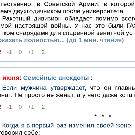
стественно, в Советской Армии, в которо
емя двухгодичником после университета.
Ракетный дивизион обладает помимо всег
амой настоящей войны. У нас это были ГА
итком снарядами для спаренной зенитной ус
казать полностью... (до 1 мин. чтения)
2
-1
0
+1
+2
6 июня
:
Семейные анекдоты
:
Если мужчина утверждает,
что он главны
нат. Не просто не женат, а у него даже кота 
2
-1
0
+1
+2
* * *
Когда я в первый раз изменил своей жене,
говорил себе: