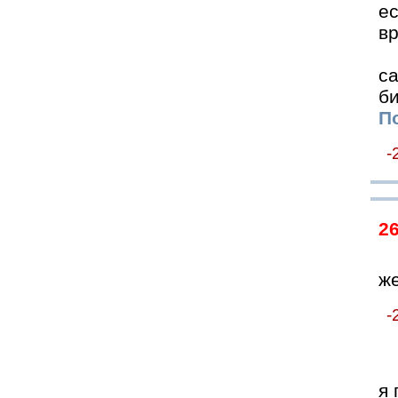
е
вр
с
б
По
-
2
же
-
я 