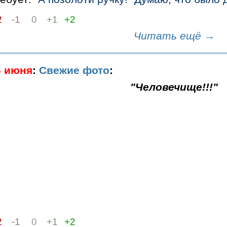
2
-1
0
+1
+2
Читать ещё →
6 июня
:
Свежие фото
:
"Человечище!!!"
2
-1
0
+1
+2