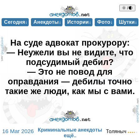
🌞 /🌒
Сегодня↓
Анекдоты↓
Истории↓
Фото↓
Шутки↓
На суде адвокат прокурору:
— Неужели вы не видите, что
подсудимый дебил?
— Это не повод для
оправдания — дебилы точно
такие же люди, как мы с вами.
Криминальные анекдоты
16 Mar 2026
Толяныч
ещё..