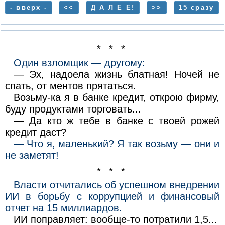
- вверх -
<<
Д А Л Е Е!
>>
15 сразу
* * *
Один взломщик — другому:
— Эх, надоела жизнь блатная! Ночей не
спать, от ментов прятаться.
Возьму-ка я в банке кредит, открою фирму,
буду продуктами торговать...
— Да кто ж тебе в банке с твоей рожей
кредит даст?
— Что я, маленький? Я так возьму — они и
не заметят!
* * *
Власти отчитались об успешном внедрении
ИИ в борьбу с коррупцией и финансовый
отчет на 15 миллиардов.
ИИ поправляет: вообще-то потратили 1,5...