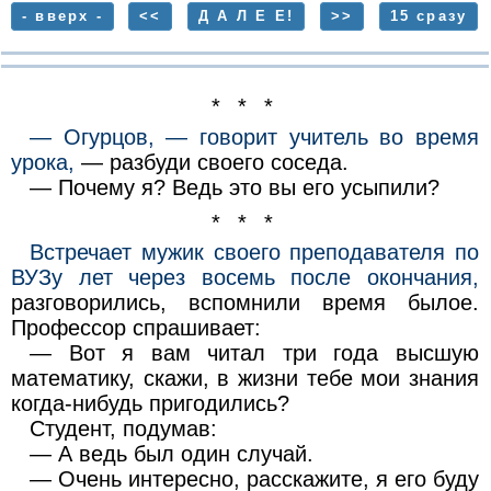
- вверх -
<<
Д А Л Е Е!
>>
15 сразу
* * *
— Огурцов, — говорит учитель во время
урока,
— разбуди своего соседа.
— Почему я? Ведь это вы его усыпили?
* * *
Встречает мужик своего преподавателя по
ВУЗу лет через восемь после окончания,
разговорились, вспомнили время былое.
Профессор спрашивает:
— Вот я вам читал три года высшую
математику, скажи, в жизни тебе мои знания
когда-нибудь пригодились?
Студент, подумав:
— А ведь был один случай.
— Очень интересно, расскажите, я его буду