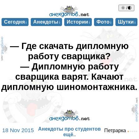
🌞 /🌒
Сегодня↓
Анекдоты↓
Истории↓
Фото↓
Шутки↓
— Где скачать дипломную
работу сварщика?
— Дипломную работу
сварщика варят. Качают
дипломную шиномонтажника.
Анекдоты про студентов
18 Nov 2015
Петрарка
ещё..