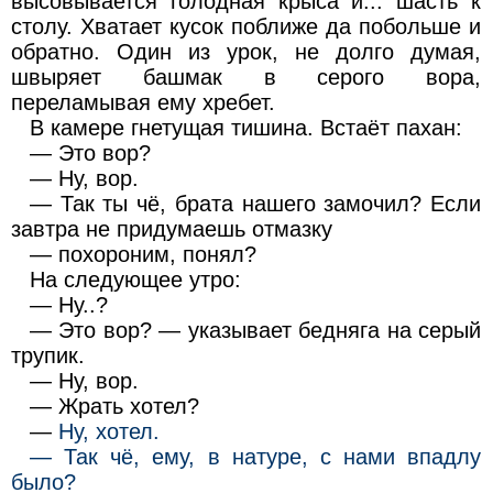
высовывается голодная крыса и... шасть к
столу. Хватает кусок поближе да побольше и
обратно. Один из урок, не долго думая,
швыряет башмак в серого вора,
переламывая ему хребет.
В камере гнетущая тишина. Встаёт пахан:
— Это вор?
— Ну, вор.
— Так ты чё, брата нашего замочил? Если
завтра не придумаешь отмазку
— похороним, понял?
На следующее утро:
— Ну..?
— Это вор? — указывает бедняга на серый
трупик.
— Ну, вор.
— Жрать хотел?
—
Ну, хотел.
— Так чё, ему, в натуре, с нами впадлу
было?