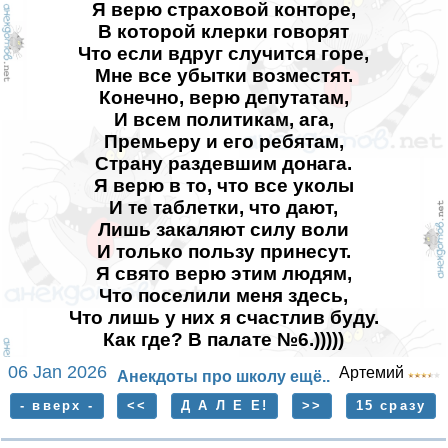
Я верю страховой конторе,
В которой клерки говорят
Что если вдруг случится горе,
Мне все убытки возместят.
Конечно, верю депутатам,
И всем политикам, ага,
Премьеру и его ребятам,
Страну раздевшим донага.
Я верю в то, что все уколы
И те таблетки, что дают,
Лишь закаляют силу воли
И только пользу принесут.
Я свято верю этим людям,
Что поселили меня здесь,
Что лишь у них я счастлив буду.
Как где? В палате №6.)))))
06 Jan 2026
Артемий
Анекдоты про школу ещё..
- вверх -
<<
Д А Л Е Е!
>>
15 сразу