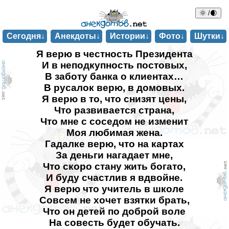
🌞 /🌒
Сегодня↓
Анекдоты↓
Истории↓
Фото↓
Шутки↓
Я верю в честность Президента
И в неподкупность постовых,
В заботу банка о клиентах…
В русалок верю, в домовых.
Я верю в то, что снизят цены,
Что развивается страна,
Что мне с соседом не изменит
Моя любимая жена.
Гадалке верю, что на картах
За деньги нагадает мне,
Что скоро стану жить богато,
И буду счастлив я вдвойне.
Я верю что учитель в школе
Совсем не хочет взятки брать,
Что он детей по доброй воле
На совесть будет обучать.