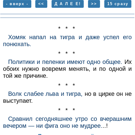
- вверх -
<<
Д А Л Е Е!
>>
15 сразу
* * *
Хомяк напал на тигра и даже успел его
понюхать.
* * *
Политики и пеленки имеют одно общее.
Их
обоих нужно вовремя менять, и по одной и
той же причине.
* * *
Волк слабее льва и тигра,
но в цирке он не
выступает.
* * *
Сравнил сегодняшнее утро со вчерашним
вечером — ни фига оно не мудрее.
..!