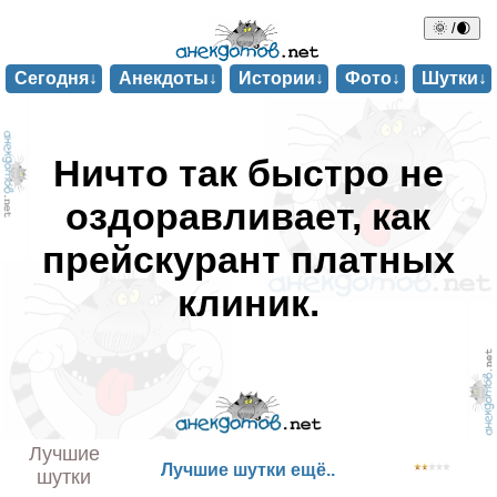
🌞 /🌒
Сегодня↓
Анекдоты↓
Истории↓
Фото↓
Шутки↓
Ничто так быстро не
оздоравливает, как
прейскурант платных
клиник.
Лучшие
Лучшие шутки ещё..
шутки