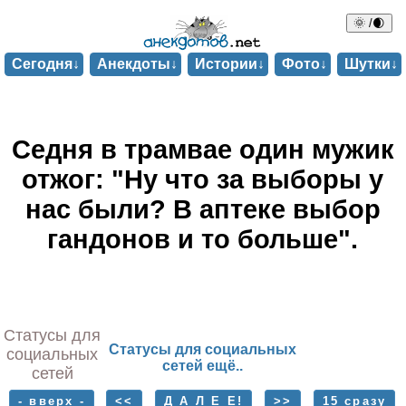
🌞 /🌒
Сегодня↓
Анекдоты↓
Истории↓
Фото↓
Шутки↓
Седня в трамвае один мужик
отжог: "Ну что за выборы у
нас были? В аптеке выбор
гандонов и то больше".
Статусы для
Статусы для социальных
социальных
сетей ещё..
сетей
- вверх -
<<
Д А Л Е Е!
>>
15 сразу