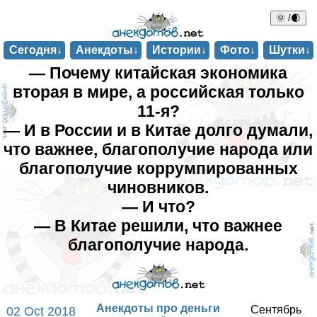
🌞 /🌒
Сегодня↓
Анекдоты↓
Истории↓
Фото↓
Шутки↓
— Почему китайская экономика
вторая в мире, а российская только
11-я?
— И в России и в Китае долго думали,
что важнее, благополучие народа или
благополучие коррумпированных
чиновников.
— И что?
— В Китае решили, что важнее
благополучие народа.
Анекдоты про деньги
Сентябрь
02 Oct 2018