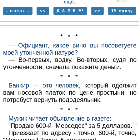
ещё..
- вверх -
<<
Д А Л Е Е!
>>
15 сразу
* * *
— Официант, какое вино вы посоветуете
моей утонченной натуре?
— Во-первых, водку. Во-вторых, судя по
утонченности, сначала покажите деньги.
* * *
Банкир — это человек,
который одолжит
вам носовой платок по цене простыни, но
потребует вернуть пододеяльник.
* * *
Мужик читает объявление в газете:
"Продаю 600-й "Мерседес" за 5 долларов. "
Приезжает по адресу - точно, 600-й, точно,