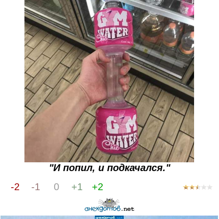
"И попил, и подкачался."
-2
-1
0
+1
+2