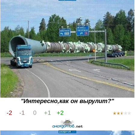
"Интересно,как он вырулит?"
-2
-1
0
+1
+2