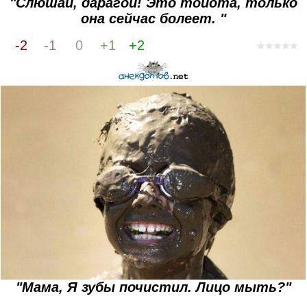
"Слюшай, дарагой! Это тойота, только
она сейчас болеет. "
-2
-1
0
+1
+2
"Мама, Я зубы почистил. Лицо мыть?"