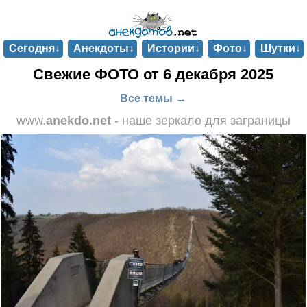
Сегодня↓
Анекдоты↓
Истории↓
Фото↓
Шутки↓
Свежие ФОТО от 6 декабря 2025
Все темы →
www.
anekdo.net
- наше зеркало для заграницы