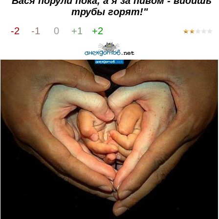
"Вася порули пока, а я за пивом - видишь
трубы горят!"
-2
-1
0
+1
+2