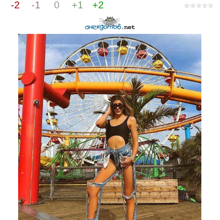
-2
-1
0
+1
+2