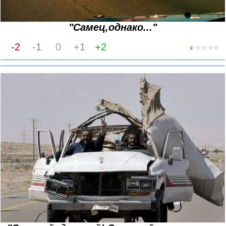
"Самец,однако..."
-2
-1
0
+1
+2