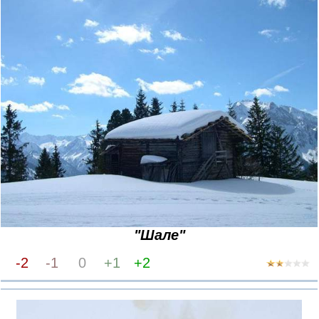
"Шале"
-2
-1
0
+1
+2