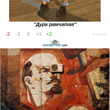
"Дура рамчатая"
-2
-1
0
+1
+2