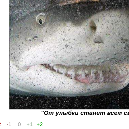
"От улыбки станет всем св
2
-1
0
+1
+2