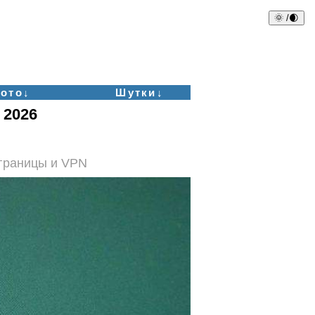
🌞 /🌒
ото↓
Шутки↓
 2026
аграницы и VPN