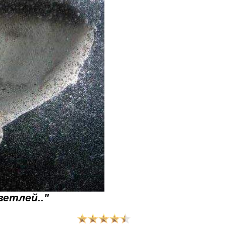
етлей.."