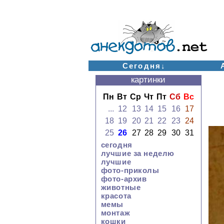
Сегодня↓
картинки
Пн
Вт
Ср
Чт
Пт
Сб
Вс
...
12
13
14
15
16
17
18
19
20
21
22
23
24
25
26
27
28
29
30
31
сегодня
лучшие за неделю
лучшие
фото-приколы
фото-архив
животные
красота
мемы
монтаж
кошки