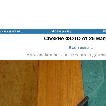
Анекдоты↓
Истории↓
Ф
Свежие ФОТО от 26 мая
Все темы →
www.
anekdo.net
- наше зеркало для з