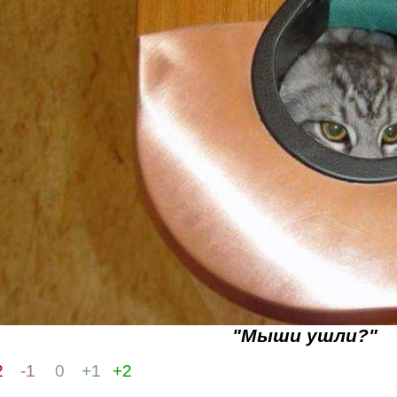
"Мыши ушли?"
2
-1
0
+1
+2