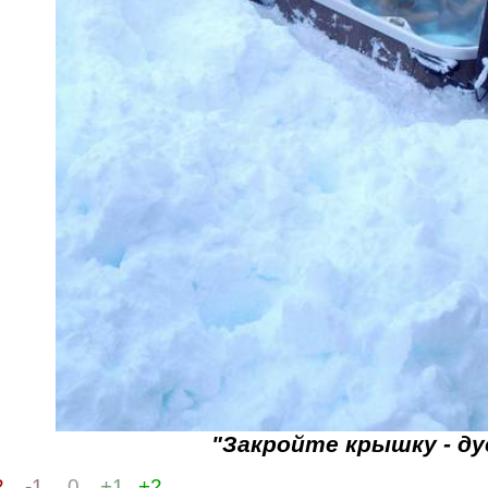
"Закройте крышку - ду
2
-1
0
+1
+2