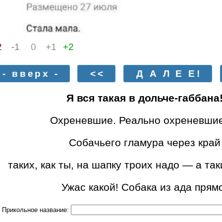
2
-1
0
+1
+2
- вверх -
<<
Д А Л Е Е!
Я вся такая в дольче-габбана
Охреневшие. Реально охреневши
Собачьего гламура через кра
таких, как ты, на шапку троих надо — а так
Ужас какой! Собака из ада прям
Прикольное название: