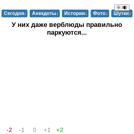
🌞 /🌒
Сегодня↓
Анекдоты↓
Истории↓
Фото↓
Шутки↓
У них даже верблюды правильно
паркуются...
-2
-1
0
+1
+2