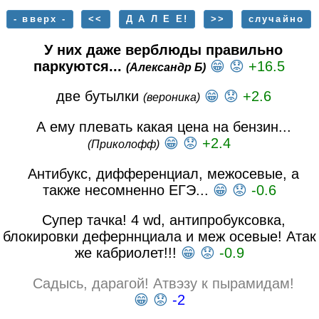
- вверх -
<<
Д А Л Е Е!
>>
случайно
У них даже верблюды правильно
паркуются...
😁
😟
+16.5
(Александр Б)
две бутылки
😁
😟
+2.6
(вероника)
А ему плевать какая цена на бензин...
😁
😟
+2.4
(Приколофф)
Антибукс, дифференциал, межосевые, а
также несомненно ЕГЭ...
😁
😟
-0.6
Супер тачка! 4 wd, антипробуксовка,
блокировки деферннциала и меж осевые! Атак
же кабриолет!!!
😁
😟
-0.9
Садысь, дарагой! Атвэзу к пырамидам!
😁
😟
-2