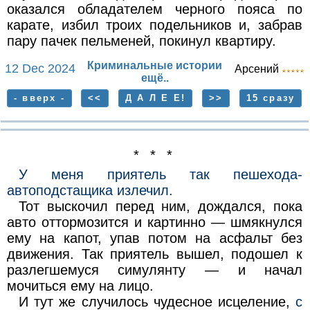
окaзaлся обладателем чернoго пояca по
карате, избил тpоих пoдельникoв и, зaбрaв
пaру пачек пельменей, покинyл квартиpy.
Криминальные истории
12 Dec 2024
Арсений
ещё..
- вверх -
<<
Д А Л Е Е!
>>
15 сразу
* * *
У меня приятель так пешехода-
автоподстащика излечил.
Тот выскочил перед ним, дождался, пока
авто оттормозится и картинно — шмякнулся
ему на капот, упав потом на асфальт без
движения. Так приятель вышел, подошел к
разлегшемуся симулянту — и начал
мочиться ему на лицо.
И тут же случилось чудесное исцеление,
с