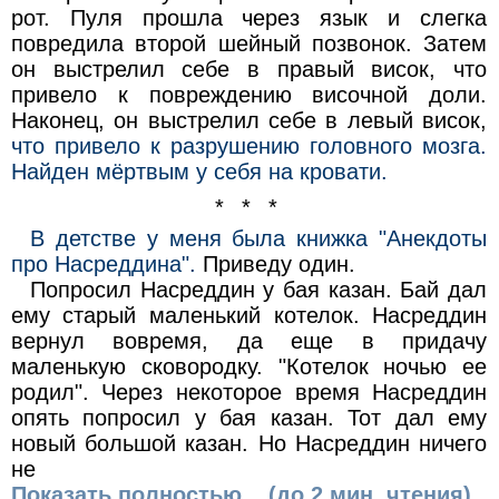
рот. Пуля прошла через язык и слегка
повредила второй шейный позвонок. Затем
он выстрелил себе в правый висок, что
привело к повреждению височной доли.
Наконец, он выстрелил себе в левый висок,
что привело к разрушению головного мозга.
Найден мёртвым у себя на кровати.
* * *
В детстве у меня была книжка "Анекдоты
про Насреддина".
Приведу один.
Попросил Насреддин у бая казан. Бай дал
ему старый маленький котелок. Насреддин
вернул вовремя, да еще в придачу
маленькую сковородку. "Котелок ночью ее
родил". Через некоторое время Насреддин
опять попросил у бая казан. Тот дал ему
новый большой казан. Но Насреддин ничего
не
Показать полностью... (до 2 мин. чтения)