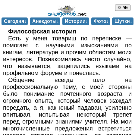
🌞 /🌒
Сегодня↓
Анекдоты↓
Истории↓
Фото↓
Шутки↓
Философская история
Есть у меня товарищ по переписке —
помогает с научными изысканиями по
книгам, литературе и прочим областям моих
интересов. Познакомились чисто случайно,
что называется, зацепились языками на
профильном форуме и понеслась.
Общение всегда шло на
профессиональную тему, с моей стороны
было понимание почтенного возраста и
огромного опыта, который человек жаждал
передать, а я, как юный падаван, усиленно
впитывал, испытывая некоторый трепет
перед огромными знаниями учителя. На мои
многочисленные предложения встретиться