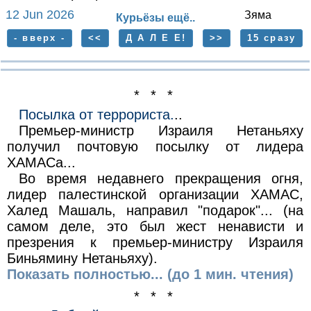
12 Jun 2026
Зяма
Курьёзы ещё..
- вверх -
<<
Д А Л Е Е!
>>
15 сразу
* * *
Посылка от террориста.
..
Премьер-министр Израиля Нетаньяху
получил почтовую посылку от лидера
ХАМАСa...
Во время недавнего прекращения огня,
лидер палестинской организации ХАМАС,
Халед Машаль, направил "подарок"... (на
самом деле, это был жест ненависти и
презрения к премьер-министру Израиля
Биньяминy Нетаньяху).
Показать полностью... (до 1 мин. чтения)
* * *