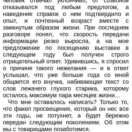
человек отвечал уклончиво, от созвонов
отказывался под любым предлогом, а
наведение справок о нем подтвердило и
опыт, и почтенный возраст вместе с
замкнутым образом жизни. При последнем
разговоре понял, что скорость передачи
информации резко выросла, а на мое
предложение по посещению выставки в
следующем году был получен строго
отрицательный ответ. Удивившись, я спросил
о причине такого нежелания — и в ответ
услышал, что уже больше года со мной
общается его внучка, набивающая текст со
слов лежачего глухого старика, которому
осталось максимум пара месяцев жизни...
Что мне оставалось написать? Только то,
что факел просвещения, который он нес все
эти годы, не потухнет, а будет бережно
передан следующим поколениям. Об этом
мы с товарищами позаботимся.