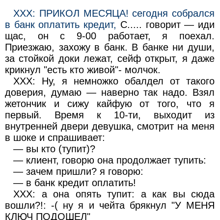
ХХХ: ПРИКОЛ МЕСЯЦА! сегодня собрался
в банк оплатить кредит,
С..... говорит — иди
щас, он с 9-00 работает, я поехал.
Приезжаю, захожу в банк. В банке ни души,
за стойкой доки лежат, сейф открыт, я даже
крикнул "есть кто живой"- молчок.
ХХХ: Ну, я немножко обалдел от такого
доверия, думаю — наверно так надо. Взял
жетончик и сижу кайфую от того, что я
первый. Время к 10-ти, выходит из
внутренней двери девушка, смотрит на меня
в шоке и спрашивает:
— вы кто (тупит)?
— клиент, говорю она продолжает тупить:
— зачем пришли? я говорю:
— в банк кредит оплатить!
ХХХ: а она опять тупит: а как вы сюда
вошли?!: -( ну я и чейта брякнул "У МЕНЯ
КЛЮЧ ПОДОШЕЛ"