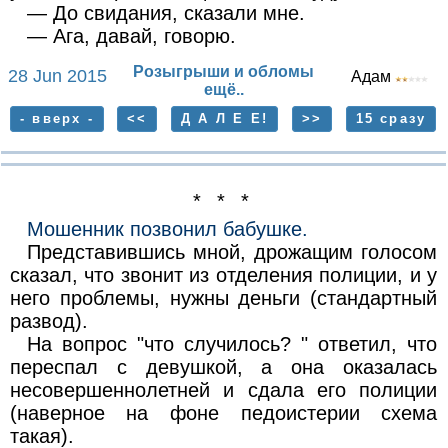
— До свидания, сказали мне.
— Ага, давай, говорю.
Розыгрыши и обломы
28 Jun 2015
Адам
ещё..
- вверх -
<<
Д А Л Е Е!
>>
15 сразу
* * *
Мошенник позвонил бабушке.
Представившись мной, дрожащим голосом
сказал, что звонит из отделения полиции, и у
него проблемы, нужны деньги (стандартный
развод).
На вопрос "что случилось? " ответил, что
переспал с девушкой, а она оказалась
несовершеннолетней и сдала его полиции
(наверное на фоне педоистерии схема
такая).