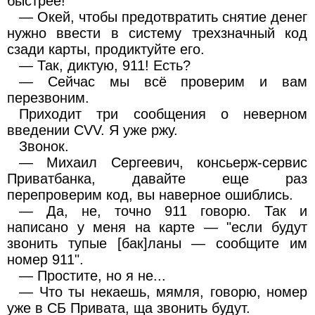
быстрее!
— Окей, чтобы предотвратить снятие денег
нужно ввести в систему трехзначный код
сзади карты, продиктуйте его.
— Так, диктую, 911! Есть?
— Сейчас мы всё проверим и вам
перезвоним.
Приходит три сообщения о неверном
введении CVV. Я уже ржу.
Звонок.
— Михаил Сергеевич, консьерж-сервис
Приватбанка, давайте еще раз
перепроверим код, вы наверное ошиблись.
— Да, не, точно 911 говорю. Так и
написано у меня на карте — "если будут
звонить тупые [бак]ланы — сообщите им
номер 911".
— Простите, но я не...
— Что ты некаешь, мямля, говорю, номер
уже в СБ Привата, ща звонить будут.