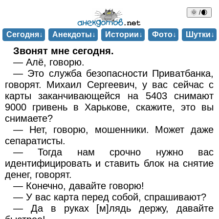
🌞 /🌒
Сегодня↓
Анекдоты↓
Истории↓
Фото↓
Шутки↓
Звонят мне сегодня.
— Алё, говорю.
— Это служба безопасности Приватбанка,
говорят. Михаил Сергеевич, у вас сейчас с
карты заканчивающейся на 5403 снимают
9000 гривень в Харькове, скажите, это вы
снимаете?
— Нет, говорю, мошенники. Может даже
сепаратисты.
— Тогда нам срочно нужно вас
идентифицировать и ставить блок на снятие
денег, говорят.
— Конечно, давайте говорю!
— У вас карта перед собой, спрашивают?
— Да в руках [м]лядь держу, давайте