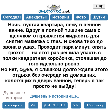
🌞 /🌒
Сегодня↓
Анекдоты↓
Истории↓
Фото↓
Шутки↓
Ночь, пустая квартира, лежу в пенной
ванне. Вдруг в полной тишине сама с
щелчком открывается жидкость для
снятия макияжа с глаз. И снова тихо до
звона в ушах. Проходит пара минут, опять
грохот — на этот раз решила упасть с
полки квадратная коробочка, стоявшая до
того идеально ровно.
Но нет, с@ка, я слишком долго ждала этого
отдыха без очереди из домашних,
колотящих в дверь ванной, теперь я так
просто не выйду!
Душевные
Душевные истории ещё..
истории
- вверх -
<<
Д А Л Е Е!
>>
15 сразу