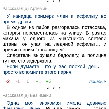
* * *
Рассказал(а) Артемий
У канадца примёрз член к асфальту во
время драки.
В одном из пабов разгорелась потасовка,
которая переместилась на улицу. В разгар
махача у одного из участников слетели
штаны, он упал на ледяной асфальт… и
прилип своим "товарищем".
Спасатели выручали бедолагу, а полиция
тут же его задержала.
Если думаете, что у вас плохой день —
просто вспомните этого парня.
-2
-1
0
+1
+2
пошлые
* * *
Рассказал(а) Без имени
Одна моя знакомая имела девичью
фамилию Ищук.
Вышла замуж — стала