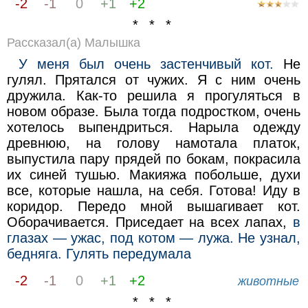
-2
-1
0
+1
+2
* * *
Рассказал(а) Малышка
У меня был очень застенчивый кот.
Не
гулял. Прятался от чужих. Я с ним очень
дружила. Как-то решила я прогуляться в
новом образе. Была тогда подростком, очень
хотелось выпендриться. Нарыла одежду
древнюю, на голову намотала платок,
выпустила пару прядей по бокам, покрасила
их синей тушью. Макияжа побольше, духи
все, которые нашла, на себя. Готова! Иду в
коридор. Передо мной вышагивает кот.
Оборачивается. Приседает на всех лапах,
в
глазах — ужас, под котом — лужа. Не узнал,
бедняга. Гулять передумала
-2
-1
0
+1
+2
животные
* * *