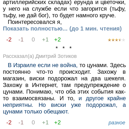
артиллерийских складах) ерунда и цветочки,
у него на службе если что загорится (тьфу,
тьфу, не дай бог), то будет намного круче.
Поинтересовался я,
Показать полностью... (до 1 мин. чтения)
-2
-1
0
+1
+2
* * *
Рассказал(а) Дмитрий Зотиков
В Израиле если не война,
то цунами. Здесь
постоянно что-то происходит. Захожу в
магазин, виски подорожал на два шекеля.
Захожу в Интернет, там предупреждение о
цунами. Понимаю, что оба этих события как-
то взаимосвязаны. И то,
и другое крайне
неприятны. Но виски уже подорожал, а
цунами только обещают.
-2
-1
0
+1
+2
разное