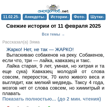
11.02.25↓
Анекдоты↓
Истории↓
Фото↓
Шутки↓
Свежие истории от 11 февраля 2025
Все темы →
Рассказал(а) Зяма
Жарко! Нет, не так — ЖАРКО!
Вытаскиваю собакенов на реку. Собакенов,
если что, три — лайка, кавказец и такс.
Лайка старая, 9 лет, умная, но хитрая и та
еще сука) Кавказец молодой от слова
совсем, переросток, 70 кило живого веса и
выглядит, как мелкий медведь. Таксу 4 года,
мозгов нет от слова совсем, но хиииитрый и
плавать
Показать полностью... (до 2 мин. чтения)