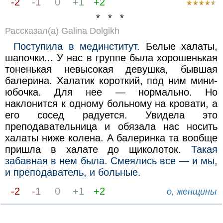
-2
-1
0
+1
+2
* * *
Рассказал(а) Galina Dolgikh
Поступила в мединститут.
Белые халаты,
шапочки... У нас в группе была хорошенькая
тоненькая невысокая девушка, бывшая
балерина. Халатик короткий, под ним мини-
юбочка. Для нее — нормально. Но
наклонится к одному больному на кровати, а
его сосед радуется. Увидела это
преподавательница и обязала нас носить
халаты ниже колена. А балеринка та вообще
пришла в халате до щиколоток.
Такая
забавная в нем была. Смеялись все — и мы,
и преподаватель, и больные.
-2
-1
0
+1
+2
о, женщины