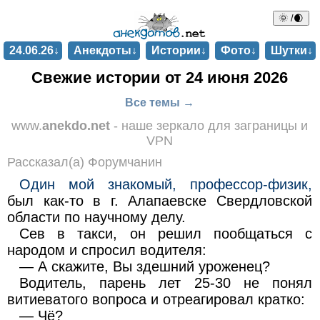
🌞 /🌒
24.06.26↓
Анекдоты↓
Истории↓
Фото↓
Шутки↓
Свежие истории от 24 июня 2026
Все темы →
www.
anekdo.net
- наше зеркало для заграницы и
VPN
Рассказал(а) Форумчанин
Один мой знакомый, профессор-физик,
был как-то в г. Алапаевске Свердловской
области по научному делу.
Сев в такси, он решил пообщаться с
народом и спросил водителя:
— А скажите, Вы здешний уроженец?
Водитель, парень лет 25-30 не понял
витиеватого вопроса и отреагировал кратко:
— Чё?