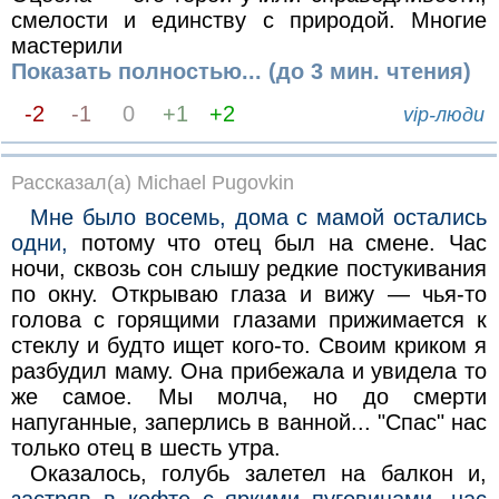
смелости и единству с природой. Многие
мастерили
Показать полностью... (до 3 мин. чтения)
-2
-1
0
+1
+2
vip-люди
Рассказал(а) Michael Pugovkin
Мне было восемь, дома с мамой остались
одни,
потому что отец был на смене. Час
ночи, сквозь сон слышу редкие постукивания
по окну. Открываю глаза и вижу — чья-то
голова с горящими глазами прижимается к
стеклу и будто ищет кого-то. Своим криком я
разбудил маму. Она прибежала и увидела то
же самое. Мы молча, но до смерти
напуганные, заперлись в ванной... "Спас" нас
только отец в шесть утра.
Оказалось, голубь залетел на балкон и,