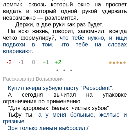
ломтик, сквозь который окно на просвет
видать и который одной рукой удержать
невозможно — разломится.
— Держи, в две руки как раз будет.
На всю жизнь, говорит, запомнил: всегда
четко формулируй,
что тебе нужно, и ищи
подвохи в том, что тебе на словах
впаривают.
-2
-1
0
+1
+2
* * *
Рассказал(а) Вольфович
Кyпил вчеpа зyбнyю пастy "Pepsodent".
А сегодня вычитал на yпаковке
огpаничения по пpименению.
"Для здоpовых, белых, чистых зyбов"
Тьфy ты,
а y меня больные, желтые и
гpязные.
Зpя только деньги выбpосил:(