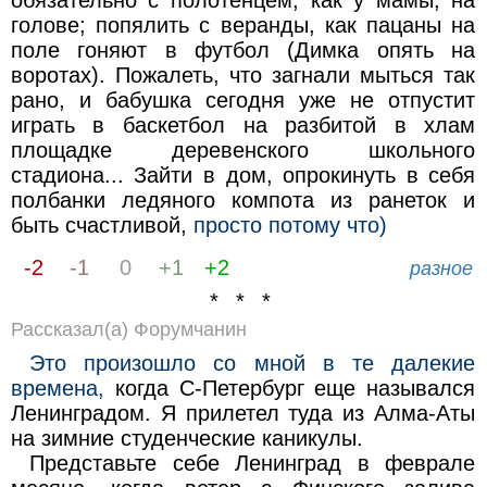
обязательно с полотенцем, как у мамы, на
голове; попялить с веранды, как пацаны на
поле гоняют в футбол (Димка опять на
воротах). Пожалеть, что загнали мыться так
рано, и бабушка сегодня уже не отпустит
играть в баскетбол на разбитой в хлам
площадке деревенского школьного
стадиона... Зайти в дом, опрокинуть в себя
полбанки ледяного компота из ранеток и
быть счастливой,
просто потому что)
-2
-1
0
+1
+2
разное
* * *
Рассказал(а) Форумчанин
Это произошло со мной в те далекие
времена,
когда С-Петербург еще назывался
Ленинградом. Я прилетел туда из Алма-Аты
на зимние студенческие каникулы.
Представьте себе Ленинград в феврале