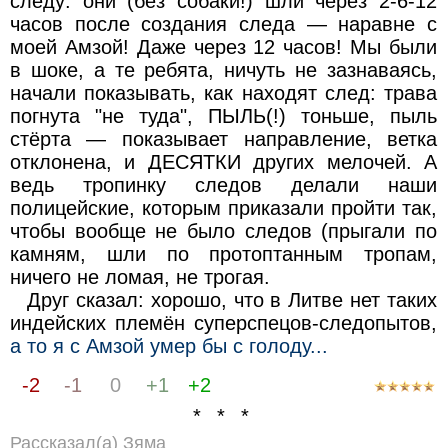
следу: они (без собаки!) шли через 2-6-12
часов после создания следа — наравне с
моей Амзой! Даже через 12 часов! Мы были
в шоке, а те ребята, ничуть не зазнаваясь,
начали показывать, как находят след: трава
погнута "не туда", ПЫЛЬ(!) тоньше, пыль
стёрта — показывает направление, ветка
отклонена, и ДЕСЯТКИ других мелочей. А
ведь тропинку следов делали наши
полицейские, которым приказали пройти так,
чтобы вообще не было следов (прыгали по
камням, шли по протоптанным тропам,
ничего не ломая, не трогая.
Друг сказал: хорошо, что в Литве нет таких
индейских племён суперспецов-следопытов,
а то я с Амзой умер бы с голоду...
-2
-1
0
+1
+2
* * *
Рассказал(а) Зяма