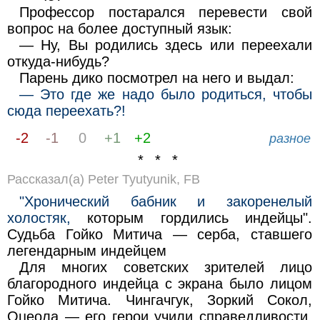
Профессор постарался перевести свой
вопрос на более доступный язык:
— Ну, Вы родились здесь или переехали
откуда-нибудь?
Парень дико посмотрел на него и выдал:
— Это где же надо было родиться, чтобы
сюда переехать?!
-2
-1
0
+1
+2
разное
* * *
Рассказал(а) Peter Tyutyunik, FB
"Хронический бабник и закоренелый
холостяк,
которым гордились индейцы".
Судьба Гойко Митича — серба, ставшего
легендарным индейцем
Для многих советских зрителей лицо
благородного индейца с экрана было лицом
Гойко Митича. Чингачгук, Зоркий Сокол,
Оцеола — его герои учили справедливости,