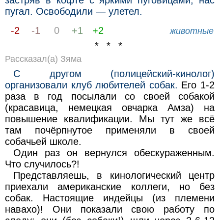
застряв в кофте с яркими пуговицами, нас
пугал. Освободили — улетел.
-2
-1
0
+1
+2
животные
* * *
Рассказал(а) Зяма
С другом (полицейский-кинолог)
организовали клуб любителей собак.
Его 1-2
раза в год посылали со своей собакой
(красавица, немецкая овчарка Амза) на
повышение квалификации. Мы тут же всё
там почёрпнутое применяли в своей
собачьей школе.
Один раз он вернулся обескураженным.
Что случилось?!
Представляешь, в кинологический центр
приехали американские коллеги, но без
собак. Настоящие индейцы (из племени
навахо)! Они показали свою работу по