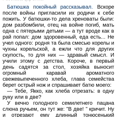
Батюшка покойный рассказывал.
Вскоре
после войны пригласили их родичи к себе
пожить. У батюшки-то дела хреноваты были:
дом разбомбили, отец на войне погиб, мать
одна с пятерыми детьми — а тут вроде как в
рай попал: дом здоровенный, еда есть... Не
учел одного: родня та была смесью корелы и
чухны корельской, а ежли что для других
скупость, то для них — здравый смысл. И
учили этому с детства. Короче, в первый
день садятся за стол, хозяйка выносит
огромный каравай ароматного
свежевыпеченного хлеба, глава семейства
берет острый нож и спрашивает батю моего:
— Тебе, Якко, как хлеба отрезать: в одну
руку или в две?
У вечно голодного семилетнего пацана
слюна ручьем, он тут же: "В две! " кричит. Ну
и отрезают ему длинный тонюсенький