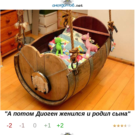
"А потом Диоген женился и родил сына"
-2
-1
0
+1
+2