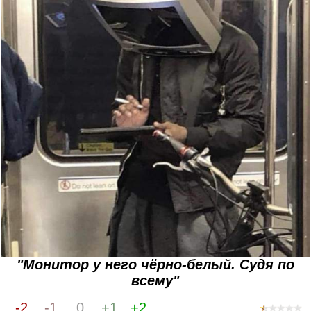
"Монитор у него чёрно-белый. Судя по
всему"
-2
-1
0
+1
+2