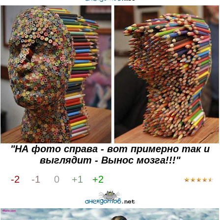
"НА фото справа - вот примерно так и
выглядит - Вынос мозга!!!"
-2
-1
0
+1
+2