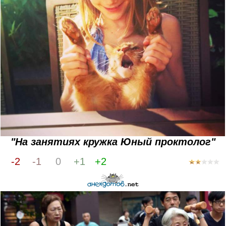
"На занятиях кружка Юный проктолог"
-2
-1
0
+1
+2