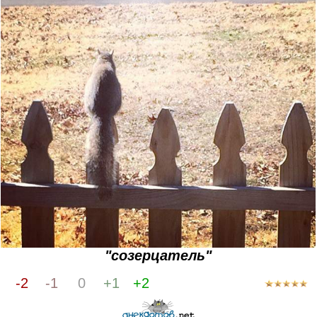
"созерцатель"
-2
-1
0
+1
+2