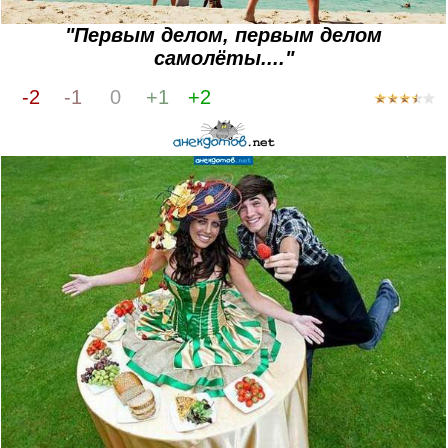
"Первым делом, первым делом
самолёты...."
-2
-1
0
+1
+2