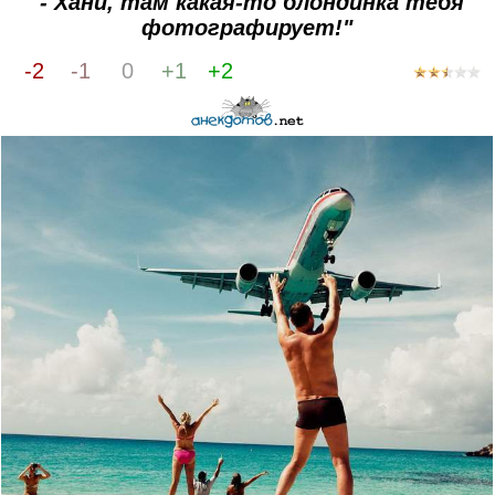
"- Хани, там какая-то блондинка тебя
фотографирует!"
-2
-1
0
+1
+2