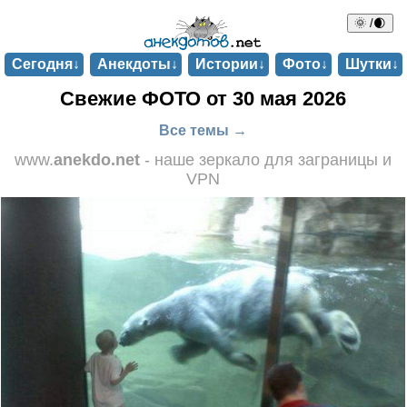
🌞 /🌒
Сегодня↓
Анекдоты↓
Истории↓
Фото↓
Шутки↓
Свежие ФОТО от 30 мая 2026
Все темы →
www.
anekdo.net
- наше зеркало для заграницы и
VPN