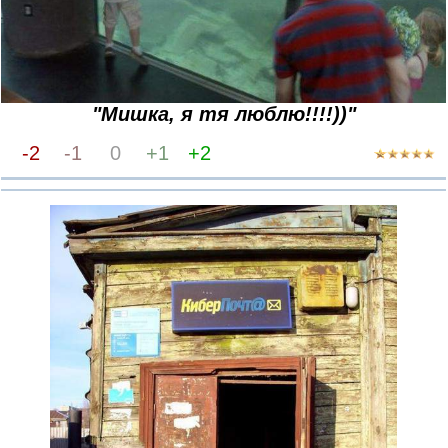
"Мишка, я тя люблю!!!!))"
-2
-1
0
+1
+2