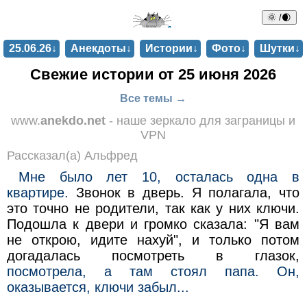
🌞 /🌒
25.06.26↓
Анекдоты↓
Истории↓
Фото↓
Шутки↓
Свежие истории от 25 июня 2026
Все темы →
www.
anekdo.net
- наше зеркало для заграницы и
VPN
Рассказал(а) Альфред
Мне было лет 10, осталась одна в
квартире.
Звонок в дверь. Я полагала, что
это точно не родители, так как у них ключи.
Подошла к двери и громко сказала: "Я вам
не открою, идите нахуй", и только потом
догадалась посмотреть в глазок,
посмотрела, а там стоял папа. Он,
оказывается, ключи забыл...