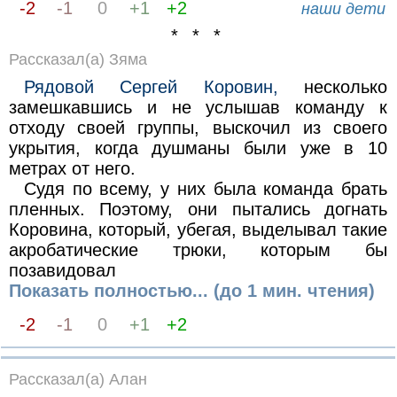
-2
-1
0
+1
+2
наши дети
* * *
Рассказал(а) Зяма
Рядовой Сергей Коровин,
несколько
замешкавшись и не услышав команду к
отходу своей группы, выскочил из своего
укрытия, когда душманы были уже в 10
метрах от него.
Судя по всему, у них была команда брать
пленных. Поэтому, они пытались догнать
Коровина, который, убегая, выделывал такие
акробатические трюки, которым бы
позавидовал
Показать полностью... (до 1 мин. чтения)
-2
-1
0
+1
+2
Рассказал(а) Алан