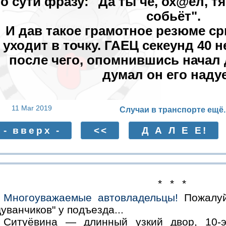
о сути фразу: "Да ты чё, ох@ел, т
собьёт".
И дав такое грамотное резюме ср
уходит в точку. ГАЕЦ секеунд 40 н
после чего, опомнившись начал д
думал он его надует
11 Mar 2019
Случаи в транспорте ещё.
- вверх -
<<
Д А Л Е Е!
* * *
Многоуважаемые автовладельцы!
Пожалуй
уванчиков" у подъезда...
Ситуёвина — длинный узкий двор, 10-э