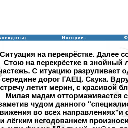
Анекдоты↓
Истории↓
Ф
Ситуация на перекрёстке. Далее со
Стою на перекрёстке в знойный 
настежь. С итуацию разруливает 
середине дорог ГАЕЦ. Скука. Вдру
стречу летит мерин, с красивой б
Милая мадам оттормаживается с
заметив чудом данного "специали
вижения во всех направлениях"и 
и лёгким негодованием произно