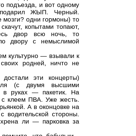
о подъезда, и вот одному
 подарил ЖЫП. Черный.
е мозги? одни гормоны) то
 скачут, копытами топают,
есь двор всю ночь, то
т по двору с немыслимой
ем культурно — взывали к
 своих родней, ничто не
 достали эти концерты)
ля (с двумя высшими
, в руках — пакетик. На
с клеем ПВА. Уже жесть.
ьянкой. А в оконцовке на
с водительской стороны.
хрена ли — парковка за
помните, что бабульки -