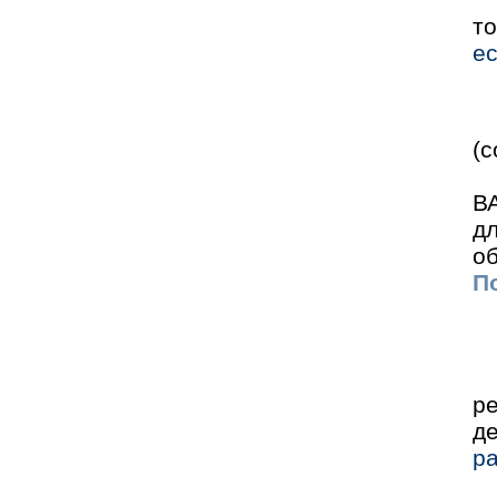
то
ес
(
ВА
д
о
По
р
д
р