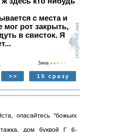
я ж здесь кто нибудь
ывается с места и
е мог рот закрыть,
уть в свисток. Я
...
Зина
.
>>
15 сразу
ста, опасайтесь "божьих
тажка, дом буквой Г 6-