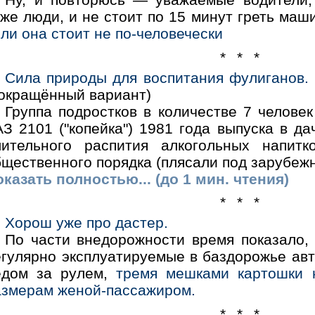
же люди, и не стоит по 15 минут греть маш
ли она стоит не по-человечески
* * *
Сила природы для воспитания фулиганов.
сокращённый вариант)
Группа подростков в количестве 7 челове
З 2101 ("копейка") 1981 года выпуска в да
лительного распития алкогольных напит
бщественного порядка (плясали под зарубеж
казать полностью... (до 1 мин. чтения)
* * *
Хорош уже про дастер.
По части внедорожности время показало,
егулярно эксплуатируемые в баздорожье авт
едом за рулем,
тремя мешками картошки 
азмерам женой-пассажиром.
* * *