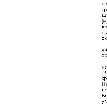
по
к
Ши
[м
х
п
с
у
с
н
о
к
Н
л
Б
уг