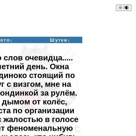
🌞 /🌒
ото↓
Шутки↓
 слов очевидца.....
летний день. Окна
одиноко стоящий по
г с визгом, мне на
лондинкой за рулём.
 дымом от колёс,
ста по организации
с жалостью в голосе
сит феноменальную