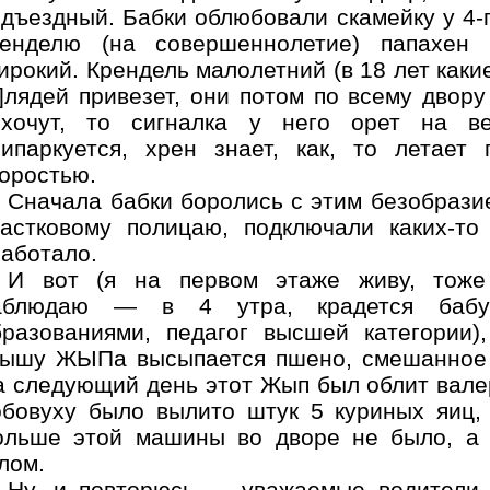
дъездный. Бабки облюбовали скамейку у 4-г
ренделю (на совершеннолетие) папахен
рокий. Крендель малолетний (в 18 лет каки
]лядей привезет, они потом по всему двору
охочут, то сигналка у него орет на в
рипаркуется, хрен знает, как, то летае
коростью.
Сначала бабки боролись с этим безобрази
частковому полицаю, подключали каких-то
работало.
И вот (я на первом этаже живу, тоже
аблюдаю — в 4 утра, крадется бабу
бразованиями, педагог высшей категории)
рышу ЖЫПа высыпается пшено, смешанное 
а следующий день этот Жып был облит валер
обовуху было вылито штук 5 куриных яиц, 
ольше этой машины во дворе не было, а 
лом.
Ну, и повторюсь — уважаемые водители, 