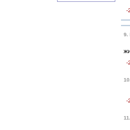
-
9.
ж
-
10
-
11