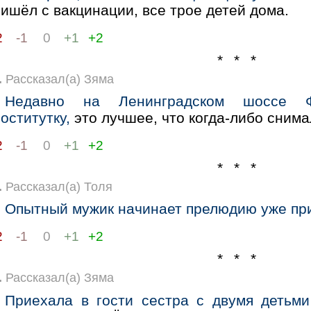
ишёл с вакцинации, все трое детей дома.
2
-1
0
+1
+2
* * *
.
Рассказал(а) Зяма
Недавно на Ленинградском шоссе Ф
оститутку,
это лучшее, что когда-либо сним
2
-1
0
+1
+2
* * *
.
Рассказал(а) Толя
Опытный мужик начинает прелюдию уже при
2
-1
0
+1
+2
* * *
.
Рассказал(а) Зяма
Приехала в гости сестра с двумя детьми