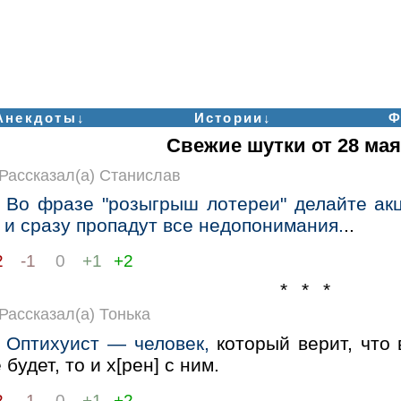
Анекдоты↓
Истории↓
Ф
Свежие шутки от 28 мая
Рассказал(а) Станислав
Во фразе "розыгрыш лотереи" делайте ак
 и сразу пропадут все недопонимания.
..
2
-1
0
+1
+2
* * *
Рассказал(а) Тонька
Оптихуист — человек,
который верит, что 
 будет, то и х[рен] с ним.
2
-1
0
+1
+2