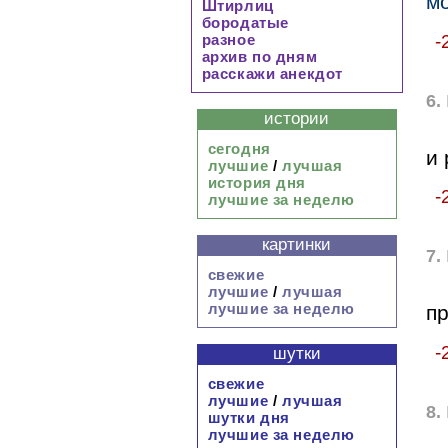
м
Штирлиц
бородатые
-
разное
архив по дням
расскажи анекдот
6.
истории
сегодня
и 
лучшие
/
лучшая
история дня
-
лучшие за неделю
картинки
7.
свежие
лучшие
/
лучшая
лучшие за неделю
п
-
шутки
свежие
лучшие
/
лучшая
8.
шутки дня
лучшие за неделю