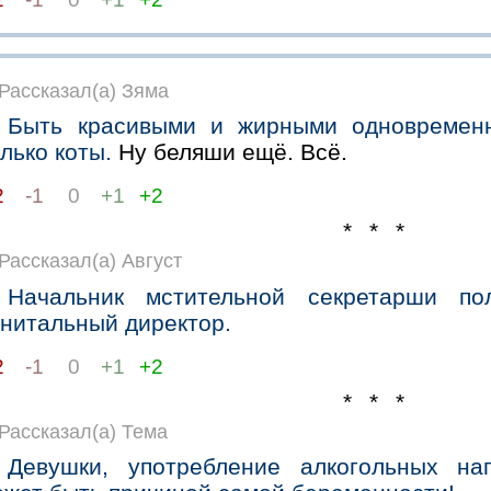
Рассказал(а) Зяма
Быть красивыми и жирными одновременн
лько коты.
Ну беляши ещё. Всё.
2
-1
0
+1
+2
* * *
Рассказал(а) Август
Начальник мстительной секретарши по
енитальный директор.
2
-1
0
+1
+2
* * *
Рассказал(а) Тема
Девушки, употребление алкогольных на