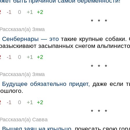
ожет быть причиной самой беременности!
2
-1
0
+1
+2
* * *
Рассказал(а) Зяма
Сенбернары — это
такие крупные собаки. 
разыскивают засыпанных снегом альпинистов.
2
-1
0
+1
+2
* * *
Рассказал(а) Зяма
Будущее обязательно придет,
даже если ты
рошлого.
2
-1
0
+1
+2
* * *
Рассказал(а) Савва
Вышел заяц на крыльцо,
почесать свою горд