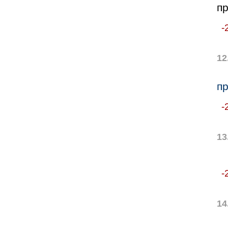
пр
-
12
пр
-
13
-
14