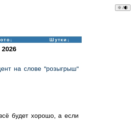
🌞 /🌒
ото↓
Шутки↓
 2026
цент на слове "розыгрыш"
всё будет хорошо, а если