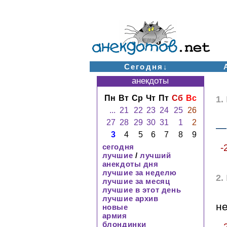
Сегодня↓
анекдоты
Пн
Вт
Ср
Чт
Пт
Сб
Вс
1.
...
21
22
23
24
25
26
27
28
29
30
31
1
2
—
3
4
5
6
7
8
9
сегодня
-
лучшие
/
лучший
анекдоты дня
лучшие за неделю
2.
лучшие за месяц
лучшие в этот день
лучшие архив
не
новые
армия
блондинки
-