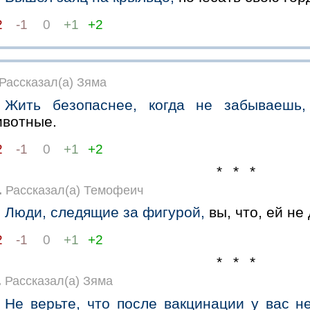
2
-1
0
+1
+2
Рассказал(а) Зяма
Жить безопаснее, когда не забываешь,
ивотные.
2
-1
0
+1
+2
* * *
.
Рассказал(а) Темофеич
Люди, следящие за фигурой,
вы, что, ей не
2
-1
0
+1
+2
* * *
.
Рассказал(а) Зяма
Не верьте, что после вакцинации у вас не