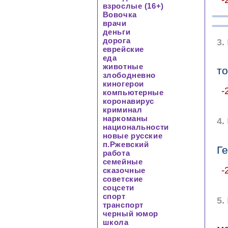
взрослые (16+)
Вовочка
врачи
деньги
дорога
3.
еврейские
еда
животные
то
злободневно
киногерои
-
компьютерные
коронавирус
криминал
наркоманы
4.
национальности
новые русские
п.Ржевский
Г
работа
семейные
-
сказочные
советские
соцсети
спорт
5.
транспорт
черный юмор
школа