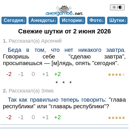
🌞 /🌒
Сегодня↓
Анекдоты↓
Истории↓
Фото↓
Шутки↓
Свежие шутки от 2 июня 2026
1.
Рассказал(а) Арсений
Беда в том, что нет никакого завтра.
Говоришь себе "сделаю завтра",
просыпаешься — [м]лядь, опять "сегодня".
-2
-1
0
+1
+2
* * *
2.
Рассказал(а) Зяма
Так как правильно теперь говорить:
"глава
республики" или "главарь республики"?
-2
-1
0
+1
+2