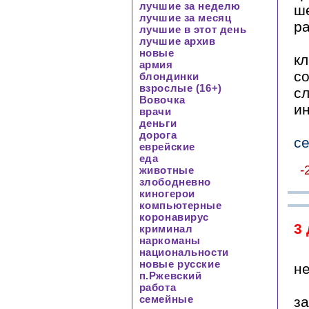
лучшие за неделю
ш
лучшие за месяц
ра
лучшие в этот день
лучшие архив
новые
к
армия
с
блондинки
взрослые (16+)
с
Вовочка
и
врачи
деньги
дорога
се
еврейские
еда
-
животные
злободневно
киногерои
компьютерные
коронавирус
3
криминал
наркоманы
национальности
новые русские
не
п.Ржевский
работа
семейные
за