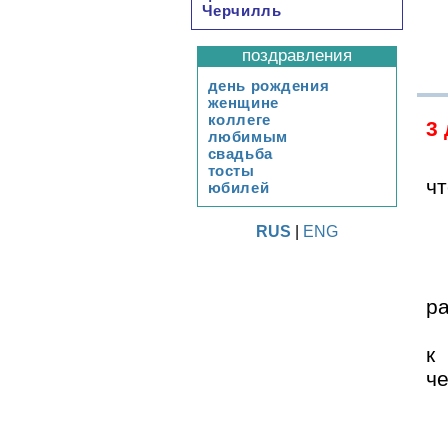
Черчилль
поздравления
день рождения
женщине
коллеге
3
любимым
свадьба
тосты
чт
юбилей
RUS
|
ENG
ра
к
ч