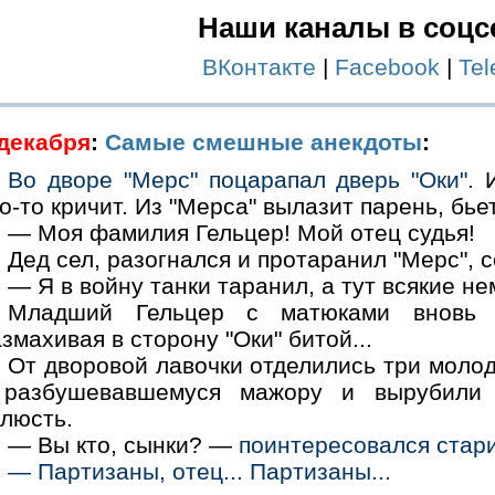
Наши каналы в соцс
ВКонтакте
|
Facebook
|
Te
 декабря
:
Самые смешные анекдоты
:
Во дворе "Мерс" поцарапал дверь "Оки".
И
о-то кричит. Из "Мерса" вылазит парень, бье
— Моя фамилия Гельцер! Мой отец судья!
Дед сел, разогнался и протаранил "Мерс", 
— Я в войну танки таранил, а тут всякие не
Младший Гельцер с матюками вновь 
змахивая в сторону "Оки" битой...
От дворовой лавочки отделились три моло
 разбушевавшемуся мажору и вырубили 
елюсть.
— Вы кто, сынки? —
поинтересовался стари
— Партизаны, отец... Партизаны...