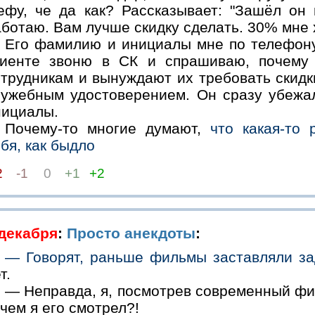
ефу, че да как? Рассказывает: "Зашёл он 
ботаю. Вам лучше скидку сделать. 30% мне х
Его фамилию и инициалы мне по телефону
лиенте звоню в СК и спрашиваю, почему 
отрудникам и вынуждают их требовать скидк
лужебным удостоверением. Он сразу убежа
нициалы.
Почему-то многие думают,
что какая-то 
бя, как быдло
2
-1
0
+1
+2
 декабря
:
Просто анекдоты
:
— Говорят, раньше фильмы заставляли за
т.
— Неправда, я, посмотрев современный фи
чем я его смотрел?!