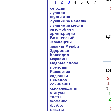
1
2
3
4
5
6
7
-
сегодня
лучшие
шутки дня
лучшие за неделю
лучшие за месяц
автомобили
армян.радио
д
Вишневский
Жванецкий
-
законы Мерфи
Здоровье
Крокодил
маразмы
мудрые слова
преподы
О
Раневская
садюшки
-2
Семенов
-1
сочинения
0
-
смс-анекдоты
статусы
+1
тосты
+2
Фоменко
футбол
-
цитаты