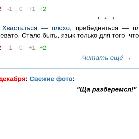
2
-1
0
+1
+2
* * *
Хвастаться — плохо,
прибедняться — пл
евато. Стало быть, язык только для того, что
2
-1
0
+1
+2
Читать ещё →
 декабря
:
Свежие фото
:
"Ща разберемся!"