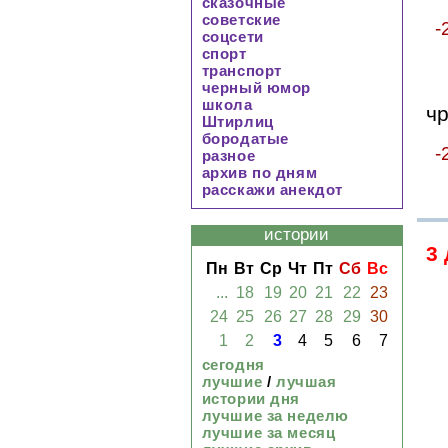
сказочные
советские
-
соцсети
спорт
транспорт
черный юмор
школа
чр
Штирлиц
бородатые
-
разное
архив по дням
расскажи анекдот
истории
3
Пн
Вт
Ср
Чт
Пт
Сб
Вс
...
18
19
20
21
22
23
24
25
26
27
28
29
30
1
2
3
4
5
6
7
сегодня
лучшие
/
лучшая
истории дня
лучшие за неделю
лучшие за месяц