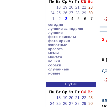
Пн
Вт
Ср
Чт
Пт
Сб
Вс
...
18
19
20
21
22
23
24
25
26
27
28
29
30
-
1
2
3
4
5
6
7
сегодня
лучшие за неделю
лучшие
фото-приколы
3
фото-архив
животные
красота
мемы
монтаж
в 
кошки
собаки
случайные
д
новые
-
шутки
Пн
Вт
Ср
Чт
Пт
Сб
Вс
...
18
19
20
21
22
23
ав
24
25
26
27
28
29
30
м