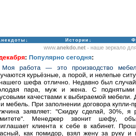
Анекдоты↓
Истории↓
Ф
www.
anekdo.net
- наше зеркало дл
 декабря
:
Популярно сегодня
:
Моя работа — это производство мебел
учаются курьёзные, а порой, и нелепые сит
 нашего шефа отлично. Недавно был случай
олодая пара, муж и жена. С поднятыми
усовыми качествами к выбираемой мебели. Д
и мебель. При заполнении договора купли-п
ужчина заявляет: "Скидку сделай, 30%, я
омитете". Менеджер звонит шефу, объ
риглашает клиента к себе в кабинет. Прош
расный, как помидор, взял жену за руку и