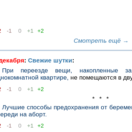
2
-1
0
+1
+2
Смотреть ещё →
 декабря
:
Свежие шутки
:
При переезде вещи, накопленные з
днокомнатной квартире,
не помещаются в дву
2
-1
0
+1
+2
* * *
Лучшие способы предохранения от береме
ереди на аборт.
2
-1
0
+1
+2