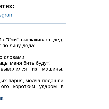
етях:
legram
з "Оки" выскакивает дед,
т по лицу деда:
со словами:
мцы меня бить будут!
вывалился из машины,
дых парня, молча подошли
его коротким ударом в
к.