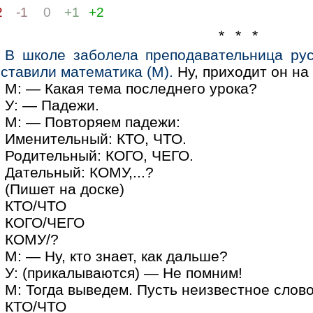
2
-1
0
+1
+2
* * *
В школе заболела преподавательница рус
ставили математика (М).
Ну, приходит он на 
М: — Какая тема последнего урока?
У: — Падежи.
М: — Повторяем падежи:
Именительный: КТО, ЧТО.
Родительный: КОГО, ЧЕГО.
Дательный: КОМУ,...?
(Пишет на доске)
КТО/ЧТО
КОГО/ЧЕГО
КОМУ/?
М: — Ну, кто знает, как дальше?
У: (прикалываются) — Не помним!
М: Тогда выведем. Пусть неизвестное слово 
КТО/ЧТО