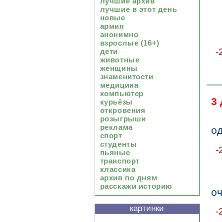
лучшие архив
лучшие в этот день
новые
армия
анонимно
взрослые (16+)
-
дети
животные
женщины
знаменитости
медицина
компьютер
3
курьёзы
откровения
розыгрыши
реклама
о
спорт
студенты
-
пьяные
транспорт
классика
архив по дням
расскажи историю
оч
картинки
-