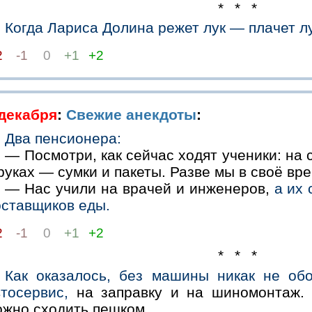
* * *
Когда Лариса Долина режет лук — плачет л
2
-1
0
+1
+2
 декабря
:
Свежие анекдоты
:
Два пенсионера:
— Посмотри, как сейчас ходят ученики: на
руках — сумки и пакеты. Разве мы в своё вр
— Нас учили на врачей и инженеров,
а их 
оставщиков еды.
2
-1
0
+1
+2
* * *
Как оказалось, без машины никак не об
тосервис,
на заправку и на шиномонтаж. 
ожно сходить пешком.