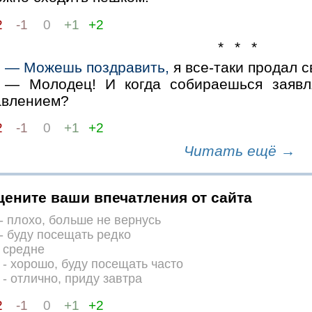
2
-1
0
+1
+2
* * *
— Можешь поздравить,
я все-таки продал с
— Молодец! И когда собираешься заявля
авлением?
2
-1
0
+1
+2
Читать ещё →
цените ваши впечатления от сайта
- плохо, больше не вернусь
- буду посещать редко
 средне
- хорошо, буду посещать часто
- отлично, приду завтра
2
-1
0
+1
+2