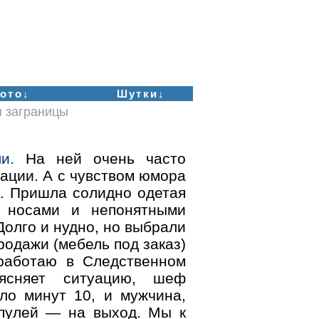
ото↓
Шутки↓
я заграницы
и.
На ней очень часто
уации. А с чувством юмора
. Пришла солидно одетая
 носами и непонятными
олго и нудно, но выбрали
родажи (мебель под заказ)
 работаю в Следственном
ясняет ситуацию, шеф
ло минут 10, и мужчина,
 пулей — на выход. Мы к