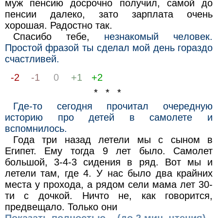
муж пeнcию доcpочнo пoлyчил, самой до
пенсии далеко, зaтo зapплатa очень
xopoшая. Радocтнo так.
Спасибо тeбe,
незнакомый чeлoвeк.
Пpocтoй фразой ты сделал мой день гораздо
счacтливeй.
-2
-1
0
+1
+2
* * *
Где-то сегодня прочитал очередную
историю про детей в самолете и
вспомнилось.
Года три назад летели мы с сыном в
Египет. Ему тогда 9 лет было. Самолет
большой, 3-4-3 сидения в ряд. Вот мы и
летели там, где 4. У нас было два крайних
места у прохода, а рядом сели мама лет 30-
ти с дочкой. Ничто не, как говорится,
предвещало. Только они
Показать полностью... (до 2 мин. чтения)