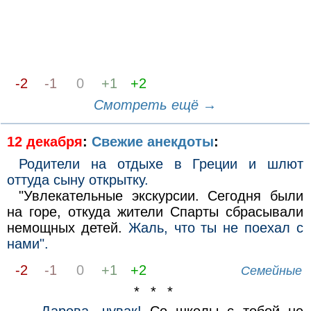
-2
-1
0
+1
+2
Смотреть ещё →
12 декабря
:
Свежие анекдоты
:
Родители на отдыхе в Греции и шлют
оттуда сыну открытку.
"Увлекательные экскурсии. Сегодня были
на горе, откуда жители Спарты сбрасывали
немощных детей.
Жаль, что ты не поехал с
нами".
-2
-1
0
+1
+2
Семейные
* * *
— Дарова, чувак!
Со школы с тобой не