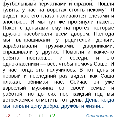
футбольными перчатками и фразой: "Пошли
гулять, у нас на воротах стоять некому". Я
видел, как его глаза наливаются слезами и
злостью... И мы тут же протянули пакет...
Пакет с деньгами ему на протез, которые
дружно насобирали всем двором. Полгода
мы выпрашивали у родителей деньги,
зарабатывали грузчиками, дворниками,
спрашивали у других. Помогли и какие-то
ребята постарше, и соседи, и его
одноклассники — всё, чтобы помочь Саше. И
у нас тогда это получилось. В тот день я
первый и последний раз видел, как Саша
плакал, обнимая нас. Сейчас он уже
взрослый мужчина со своей семье и
работой, но до сих пор каждый год мы
встречаемся отметить тот день.
День, когда
мы поняли цену добра, дружбы и жизни...
-2
-1
0
+1
+2
Откровения