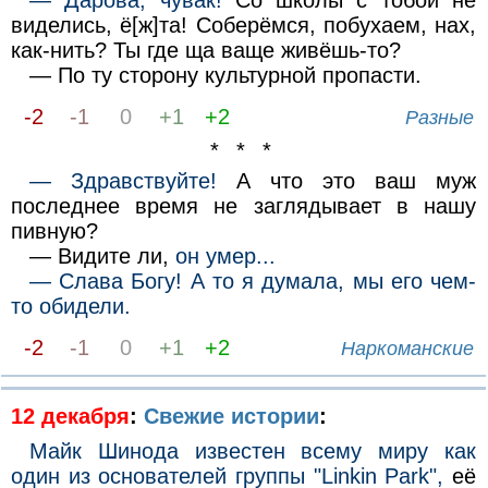
виделись, ё[ж]та! Соберёмся, побухаем, нах,
как-нить? Ты где ща ваще живёшь-то?
— По ту сторону культурной пропасти.
-2
-1
0
+1
+2
Разные
* * *
— Здравствуйте!
А что это ваш муж
последнее время не заглядывает в нашу
пивную?
— Видите ли,
он умер...
— Слава Богу! А то я думала, мы его чем-
то обидели.
-2
-1
0
+1
+2
Наркоманские
12 декабря
:
Свежие истории
:
Майк Шинода известен всему миру как
один из основателей группы "Linkin Park",
её