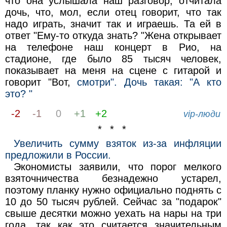
что она услышала наш разговор, отчитала
дочь, что, мол, если отец говорит, что так
надо играть, значит так и играешь. Та ей в
ответ "Ему-то откуда знать? "Жена открывает
на телефоне наш концерт в Рио, на
стадионе, где было 85 тысяч человек,
показывает на меня на сцене с гитарой и
говорит "Вот,
смотри". Дочь такая: "А кто
это? "
-2
-1
0
+1
+2
vip-люди
* * *
Увеличить сумму взяток из-за инфляции
предложили в России.
Экономисты заявили, что порог мелкого
взяточничества безнадежно устарел,
поэтому планку нужно официально поднять с
10 до 50 тысяч рублей. Сейчас за "подарок"
свыше десятки можно уехать на нары на три
года, так как это считается значительным