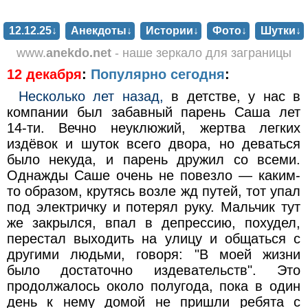
12.12.25↓
Анекдоты↓
Истории↓
Фото↓
Шутки↓
www.
anekdo.net
- наше зеркало для заграницы
12 декабря
:
Популярно сегодня
:
Несколько лет назад,
в детстве, у нас в
компании был забавный парень Саша лет
14-ти. Вечно неуклюжий, жертва легких
издёвок и шуток всего двора, но деваться
было некуда, и парень дружил со всеми.
Однажды Саше очень не повезло — каким-
то образом, крутясь возле жд путей, тот упал
под электричку и потерял руку. Мальчик тут
же закрылся, впал в депрессию, похудел,
перестал выходить на улицу и общаться с
другими людьми, говоря: "В моей жизни
было достаточно издевательств". Это
продолжалось около полугода, пока в один
день к нему домой не пришли ребята с