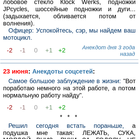
лобовое стекло Кlосk Werks, подножки
JPcycles, шоссейные подножки и дуги...
(задыхается, обливается потом от
волнения).
Офицер: Успокойтесь, сэр, мы найдем ваш
мотоцикл.
Анекдот дня 3 года
-2
-1
0
+1
+2
назад
23 июня
:
Анекдоты соцсетей
:
Самое большое заблуждение в жизни:
"Вот
поработаю немного на этой работе, а потом
нормальную работу найду".
-2
-1
0
+1
+2
* * *
Решил сегодня встать пораньше,
а
подушка мне такая: ЛЕЖАТЬ, СУКА,