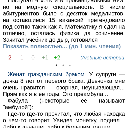
Поступал я хоть и в провинциальный ВУЗ,
но на модную специальность. В числе
абитуриентов было с десяток медалистов,
на оставшиеся 15 вакансий претендовало
под сотню таких как я. Математику я сдал на
отлично, осталась физика да сочинение.
Зачитал учебник до дыр, готовился
Показать полностью... (до 1 мин. чтения)
-2
-1
0
+1
+2
Учебные истории
* * *
Женат гражданским браком.
У супруги —
дочка 8 лет от первого брака. Девчонка мне
очень нравится — озорная, неунывающая...
Прям как я в ее годы. Это преамбула...
Фабула (некоторые ее называют
"амбулой"):
Где-то где-то прочитал, что любая находка
о чем-то говорит. Увидел монетку, поднял...
Либо к деньгам, либо к большим тратам.