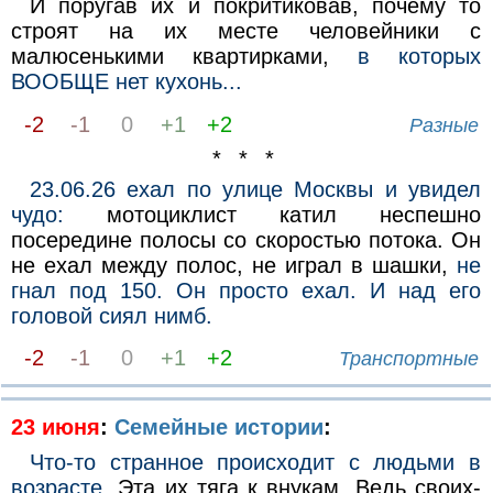
И поругав их и покритиковав, почему то
строят на их месте человейники с
малюсенькими квартирками,
в которых
ВООБЩЕ нет кухонь...
-2
-1
0
+1
+2
Разные
* * *
23.06.26 ехал по улице Москвы и увидел
чудо:
мотоциклист катил неспешно
посередине полосы со скоростью потока. Он
не ехал между полос, не играл в шашки,
не
гнал под 150. Он просто ехал. И над его
головой сиял нимб.
-2
-1
0
+1
+2
Транспортные
23 июня
:
Семейные истории
:
Что-то странное происходит с людьми в
возрасте.
Эта их тяга к внукам. Ведь своих-