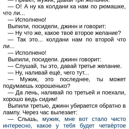
— О! А ну ка колдани ка нам по рюмашке,
что ли...
— Исполнено!
Выпили, посидели, джинн и говорит:
— Ну что же, какое твоё второе желание?
— Так это... колдани нам по второй что
ли...
— Исполнено!
Выпили, посидели. джинн говорит:
— Слушай, ты это, давай третье желание.
— Ну, наливай ещё, чего тут...
— Мужик, это последнее, ты может
подумаешь хорошенько?
— Да лень, наливай по третьей и поехали,
хорошо ведь сидим!
Выпили третью, джинн убирается обратно в
лампу. Через час вылезает:
— Слышь,
мужик, мне вот стало чисто
интересно, какое у тебя будет четвёртое