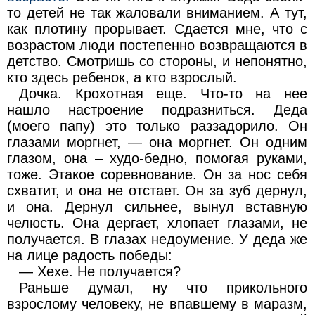
то детей не так жаловали вниманием. А тут,
как плотину прорывает. Сдается мне, что с
возрастом люди постепенно возвращаются в
детство. Смотришь со стороны, и непонятно,
кто здесь ребенок, а кто взрослый.
Дочка. Крохотная еще. Что-то на нее
нашло настроение подразниться. Деда
(моего папу) это только раззадорило. Он
глазами моргнет, — она моргнет. Он одним
глазом, она – худо-бедно, помогая руками,
тоже. Этакое соревнование. Он за нос себя
схватит, и она не отстает. Он за зуб дернул,
и она. Дернул сильнее, вынул вставную
челюсть. Она дергает, хлопает глазами, не
получается. В глазах недоумение. У деда же
на лице радость победы:
— Хехе. Не получается?
Раньше думал, ну что прикольного
взрослому человеку, не впавшему в маразм,