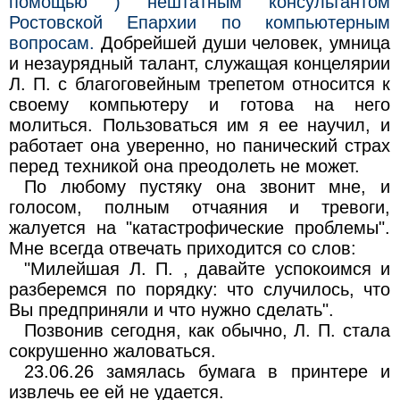
помощью ) нештатным консультантом
Ростовской Епархии по компьютерным
вопросам.
Добрейшей души человек, умница
и незаурядный талант, служащая концелярии
Л. П. с благоговейным трепетом относится к
своему компьютеру и готова на него
молиться. Пользоваться им я ее научил, и
работает она уверенно, но панический страх
перед техникой она преодолеть не может.
По любому пустяку она звонит мне, и
голосом, полным отчаяния и тревоги,
жалуется на "катастрофические проблемы".
Мне всегда отвечать приходится со слов:
"Милейшая Л. П. , давайте успокоимся и
разберемся по порядку: что случилось, что
Вы предприняли и что нужно сделать".
Позвонив сегодня, как обычно, Л. П. стала
сокрушенно жаловаться.
23.06.26 замялась бумага в принтере и
извлечь ее ей не удается.