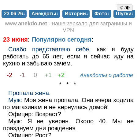
🌞 /🌒
23.06.26↓
Анекдоты↓
Истории↓
Фото↓
Шутки↓
www.
anekdo.net
- наше зеркало для заграницы и
VPN
23 июня
:
Популярно сегодня
:
Слабо представляю себе,
как я буду
работать до 65 лет, если я сейчас иду на
кухню и забываю зачем.
-2
-1
0
+1
+2
Анекдоты о работе
* * *
Пропала жена.
Муж:
Моя жена пропала. Она вчера ходила
по магазинам и не вернулась домой!
Офицер: Возраст?
Муж: Я не уверен. Около 40. Мы не
празднуем дни рождения.
Офицер: Рост?