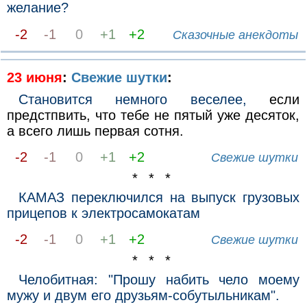
желание?
-2
-1
0
+1
+2
Сказочные анекдоты
23 июня
:
Свежие шутки
:
Становится немного веселее,
если
предстпвить, что тебе не пятый уже десяток,
а всего лишь первая сотня.
-2
-1
0
+1
+2
Свежие шутки
* * *
КАМАЗ переключился на выпуск грузовых
прицепов к электросамокатам
-2
-1
0
+1
+2
Свежие шутки
* * *
Челобитная: "Прошу набить чело моему
мужу и двум его друзьям-собутыльникам".