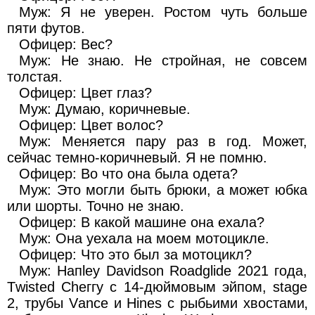
Муж: Я не уверен. Ростом чуть больше
пяти футов.
Офицер: Вес?
Муж: Не знаю. Не стройная, не совсем
толстая.
Офицер: Цвет глаз?
Муж: Думаю, коричневые.
Офицер: Цвет волос?
Муж: Меняется пару раз в год. Может,
сейчас темно-коричневый. Я не помню.
Офицер: Во что она была одета?
Муж: Это могли быть брюки, а может юбка
или шорты. Точно не знаю.
Офицер: В какой машине она ехала?
Муж: Она уехала на моем мотоцикле.
Офицер: Что это был за мотоцикл?
Муж: Напlеу Dаvidsоn Roadglidе 2021 года,
Тwisted Сhеггу с 14-дюймовым эйпом, stagе
2, трубы Vаnсе и Нinеs с рыбьими хвостами‚