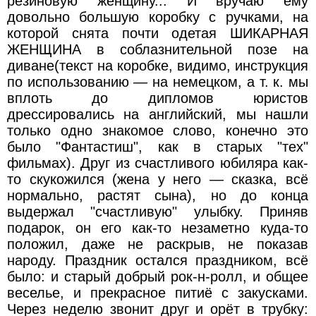
резиновую женщину... И вручаю ему
довольно большую коробку с ручками, на
которой снята почти одетая ШИКАРНАЯ
ЖЕНЩИНА в соблазнительной позе на
диване(текст на коробке, видимо, инструкция
по использованию — на немецком, а т. к. мы
вплоть до дипломов юристов
дрессировались на английский, мы нашли
только одно знакомое слово, конечно это
было "Фантастиш", как в старых "тех"
фильмах). Друг из счастливого юбиляра как-
то скукожился (жена у него — сказка, всё
нормально, растят сына), но до конца
выдержал "счастливую" улыбку. Приняв
подарок, он его как-то незаметно куда-то
положил, даже не раскрыв, не показав
народу. Праздник остался праздником, всё
было: и старый добрый рок-н-ролл, и общее
веселье, и прекрасное питиё с закусками.
Через неделю звонит друг и орёт в трубку: