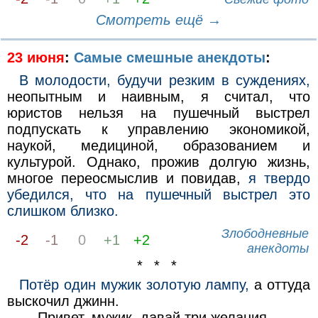
Смотреть ещё →
23 июня
:
Самые смешные анекдоты
:
В молодости, будучи резким в суждениях,
неопытным и наивным, я считал, что
юристов нельзя на пушечный выстрел
подпускать к управлению экономикой,
наукой, медициной, образованием и
культурой. Однако, прожив долгую жизнь,
многое переосмыслив и повидав,
я твердо
убедился, что на пушечный выстрел это
слишком близко.
Злободневные
-2
-1
0
+1
+2
анекдоты
* * *
Потёр один мужик золотую лампу,
а оттуда
выскочил джинн.
— Привет, мужик, давай три желания.